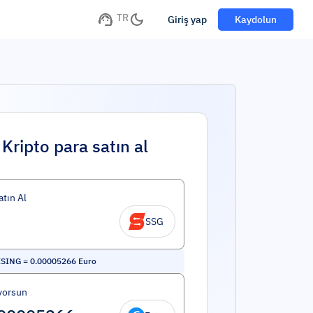
TR
Giriş yap
Kaydolun
Kripto para satın al
atın Al
SSG
SING
=
0.00005266
Euro
yorsun