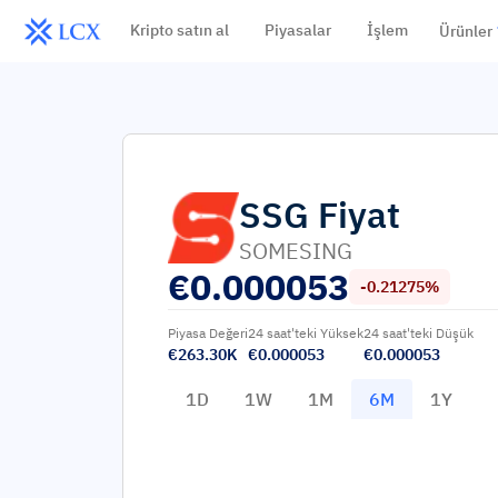
Kripto satın al
Piyasalar
İşlem
Ürünler
SSG
Fiyat
SOMESING
€
0.000053
-0.21275%
Piyasa Değeri
24 saat'teki Yüksek
24 saat'teki Düşük
€263.30K
€0.000053
€0.000053
1D
1W
1M
6M
1Y