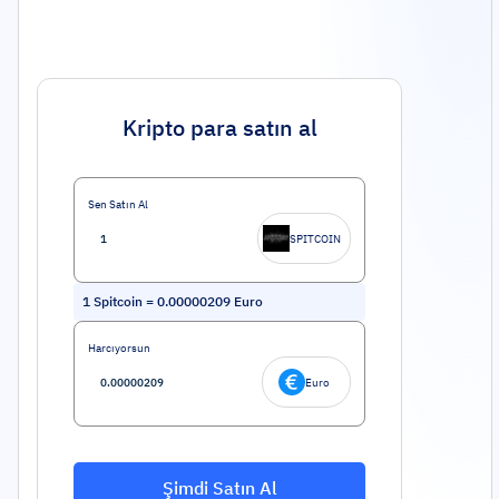
Kripto para satın al
Sen Satın Al
SPITCOIN
1
Spitcoin
=
0.00000209
Euro
Harcıyorsun
Euro
Şimdi Satın Al