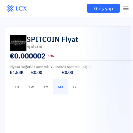
Giriş yap
SPITCOIN
Fiyat
Spitcoin
€
0.000002
0%
Piyasa Değeri
24 saat'teki Yüksek
24 saat'teki Düşük
€1.58K
€0.00
€0.00
1D
1W
1M
6M
1Y