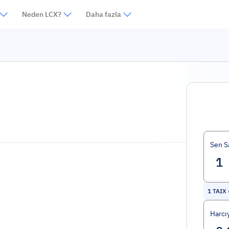
Neden LCX?
Daha fazla
Sen S
1
TAIX
Harcı