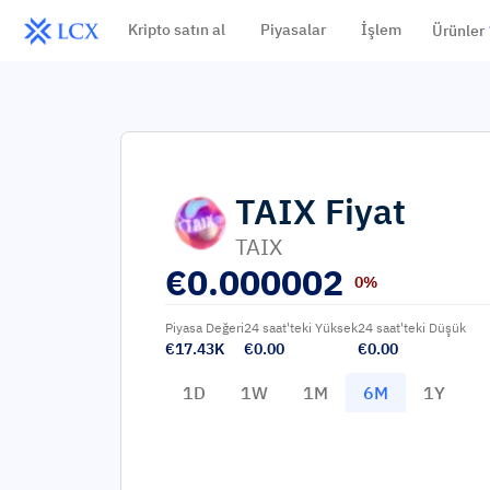
Kripto satın al
Piyasalar
İşlem
Ürünler
TAIX
Fiyat
TAIX
€
0.000002
0%
Piyasa Değeri
24 saat'teki Yüksek
24 saat'teki Düşük
€17.43K
€0.00
€0.00
1D
1W
1M
6M
1Y