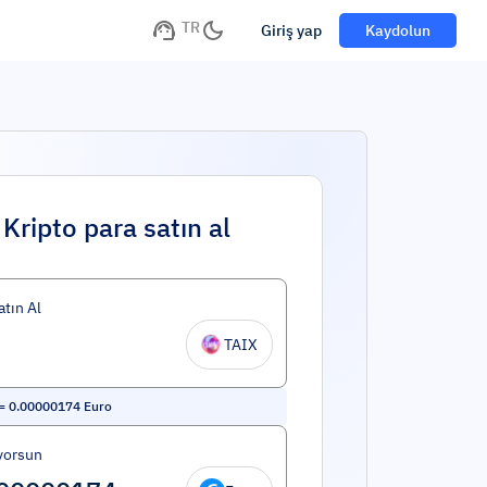
TR
Giriş yap
Kaydolun
Kripto para satın al
atın Al
TAIX
=
0.00000174
Euro
yorsun