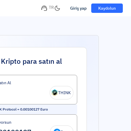
TR
Giriş yap
Kaydolun
Kripto para satın al
atın Al
THINK
 Protocol
=
0.00100127
Euro
yorsun