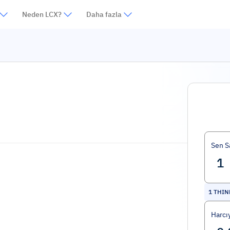
Neden LCX?
Daha fazla
Sen S
1
THINK
Harcı