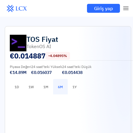
Giriş yap
TOS
Fiyat
TokenOS AI
€
0.014887
-4.04895%
Piyasa Değeri
24 saat'teki Yüksek
24 saat'teki Düşük
€14.89M
€0.016037
€0.014438
1D
1W
1M
6M
1Y