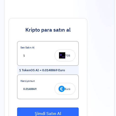
Kripto para satın al
Sen Satın Al
TOS
1
TokenOS AI
=
0.0148869
Euro
Harcıyorsun
Euro
Şimdi Satın Al