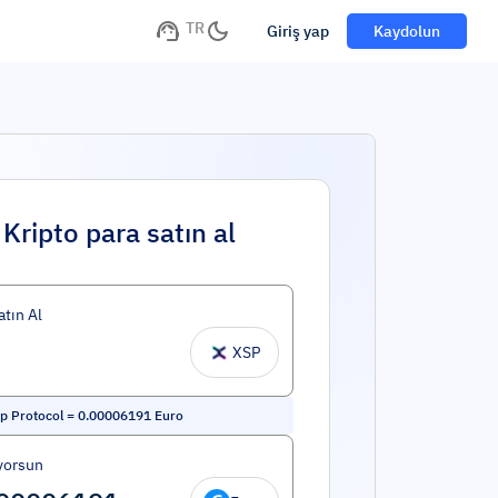
TR
Giriş yap
Kaydolun
Kripto para satın al
atın Al
XSP
 Protocol
=
0.00006191
Euro
yorsun