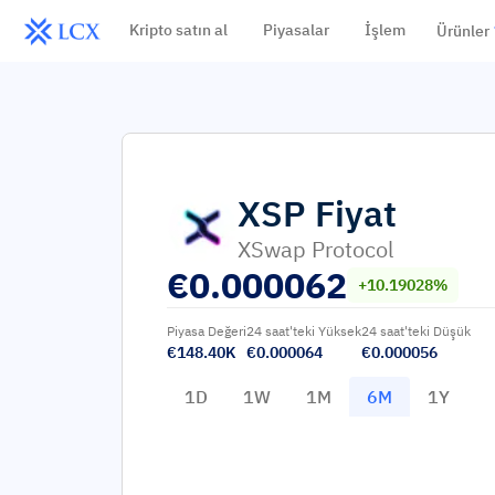
Kripto satın al
Piyasalar
İşlem
Ürünler
XSP
Fiyat
XSwap Protocol
€
0.000062
+10.19028%
Piyasa Değeri
24 saat'teki Yüksek
24 saat'teki Düşük
€148.40K
€0.000064
€0.000056
1D
1W
1M
6M
1Y