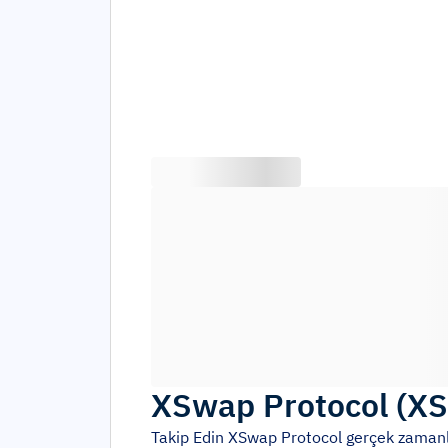
XSwap Protocol
(
X
Takip Edin
XSwap Protocol
gerçek zamanlı