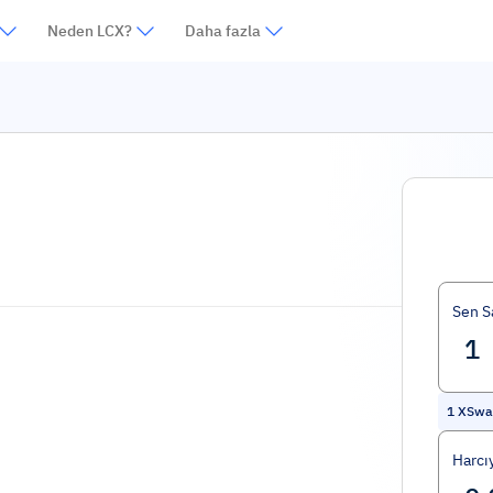
Neden LCX?
Daha fazla
Sen S
1
XSwap
Harcı