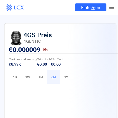
Einloggen
4GS
Preis
4GENTIC
€
0.000009
0%
Marktkapitalisierung
24h Hoch
24h Tief
€8.99K
€0.00
€0.00
1D
1W
1M
6M
1Y