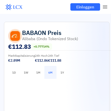
Einloggen
BABAON
Preis
Alibaba (Ondo Tokenized Stock)
€
112.83
+0.77714%
Marktkapitalisierung
24h Hoch
24h Tief
€2.89M
€112.86
€111.88
1D
1W
1M
6M
1Y