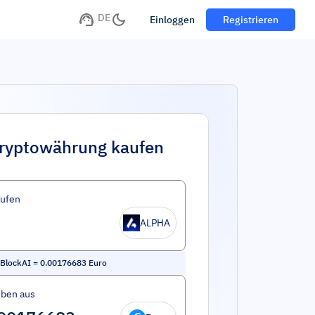
DE
Einloggen
Registrieren
ryptowährung kaufen
aufen
ALPHA
BlockAI
=
0.00176683
Euro
eben aus