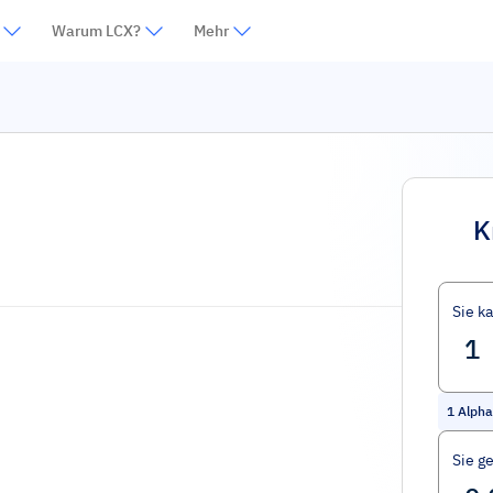
Warum LCX?
Mehr
K
Sie k
1
Alpha
Sie g