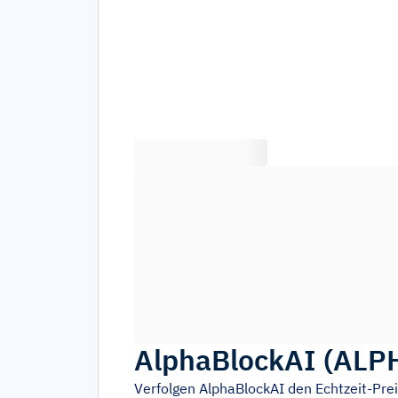
AlphaBlockAI
(
ALP
Verfolgen
AlphaBlockAI
den Echtzeit-Pr