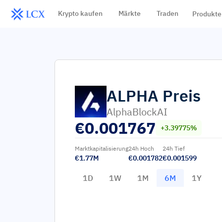
Krypto kaufen
Märkte
Traden
Produkte
ALPHA
Preis
AlphaBlockAI
€
0.001767
+3.39775%
Marktkapitalisierung
24h Hoch
24h Tief
€1.77M
€0.001782
€0.001599
1D
1W
1M
6M
1Y