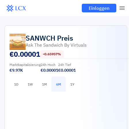
Einloggen
SANWCH
Preis
Ask The Sandwich By Virtuals
€
0.00001
-0.65957%
Marktkapitalisierung
24h Hoch
24h Tief
€9.97K
€0.00001
€0.00001
1D
1W
1M
6M
1Y