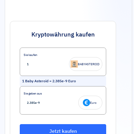
Kryptowährung kaufen
Sie kaufen
BABYASTEROID
1
Baby Asteroid
=
2.385e-9
Euro
Sie geben aus
Euro
Jetzt kaufen