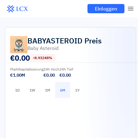
Einloggen
BABYASTEROID
Preis
Baby Asteroid
€
0.00
-8.93248%
Marktkapitalisierung
24h Hoch
24h Tief
€1.00M
€0.00
€0.00
1D
1W
1M
6M
1Y