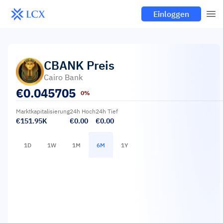
Einloggen
CBANK
Preis
Cairo Bank
€
0.045705
0%
Marktkapitalisierung
24h Hoch
24h Tief
€151.95K
€0.00
€0.00
1D
1W
1M
6M
1Y