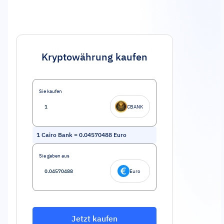
Kryptowährung kaufen
Sie kaufen
CBANK
1
Cairo Bank
=
0.04570488
Euro
Sie geben aus
Euro
Jetzt kaufen