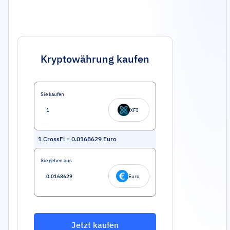
Kryptowährung kaufen
Sie kaufen
XFI
1
CrossFi
=
0.0168629
Euro
Sie geben aus
Euro
Jetzt kaufen