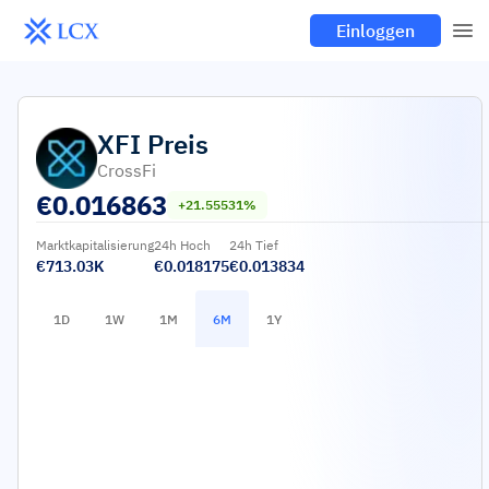
Einloggen
XFI
Preis
CrossFi
€
0.016863
+21.55531%
Marktkapitalisierung
24h Hoch
24h Tief
€713.03K
€0.018175
€0.013834
1D
1W
1M
6M
1Y