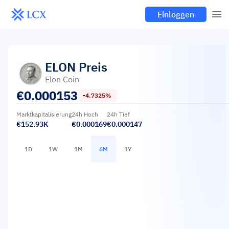
Einloggen
ELON
Preis
Elon Coin
€
0.000153
-4.7325%
Marktkapitalisierung
24h Hoch
24h Tief
€152.93K
€0.000169
€0.000147
1D
1W
1M
6M
1Y