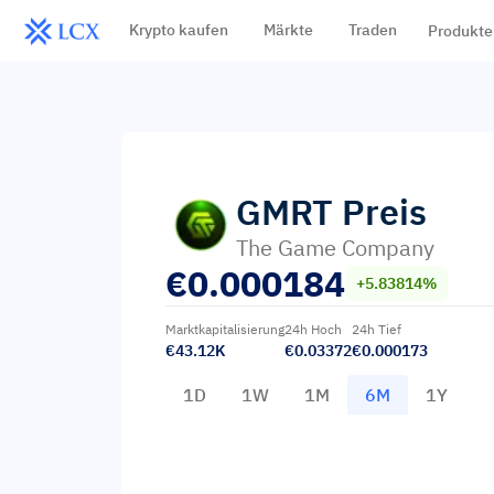
Krypto kaufen
Märkte
Traden
Produkte
GMRT
Preis
The Game Company
€
0.000184
+5.83814%
Marktkapitalisierung
24h Hoch
24h Tief
€43.12K
€0.03372
€0.000173
1D
1W
1M
6M
1Y