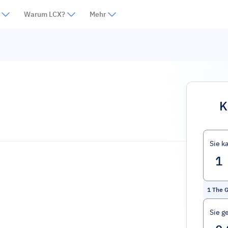
Warum LCX?
Mehr
K
Sie k
1
The 
Sie g