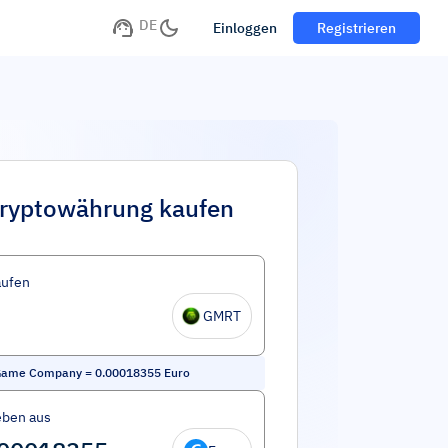
DE
Einloggen
Registrieren
ryptowährung kaufen
aufen
GMRT
Game Company
=
0.00018355
Euro
eben aus