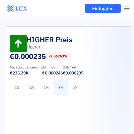
Einloggen
HIGHER
Preis
Higher
€
0.000235
-2.06263%
Marktkapitalisierung
24h Hoch
24h Tief
€235.39K
€0.000246
€0.000235
1D
1W
1M
6M
1Y