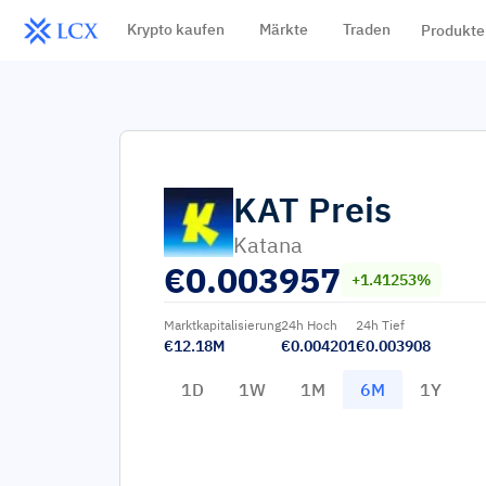
Krypto kaufen
Märkte
Traden
Produkte
KAT
Preis
Katana
€
0.003957
+1.41253%
Marktkapitalisierung
24h Hoch
24h Tief
€12.18M
€0.004201
€0.003908
1D
1W
1M
6M
1Y