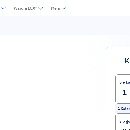
Warum LCX?
Mehr
K
Sie k
1
Kata
Sie g