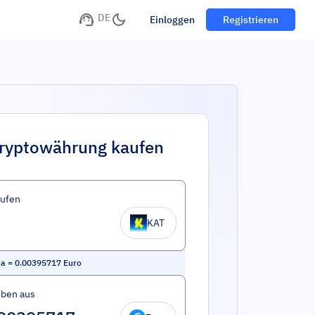
DE
Einloggen
Registrieren
ryptowährung kaufen
aufen
KAT
na
=
0.00395717
Euro
eben aus