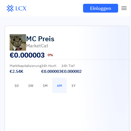
Einloggen
MC
Preis
MarketCat
€
0.000003
0%
Marktkapitalisierung
24h Hoch
24h Tief
€2.54K
€0.000003
€0.000002
1D
1W
1M
6M
1Y