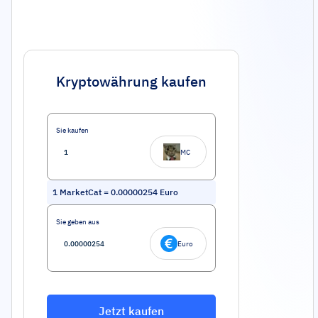
Kryptowährung kaufen
Sie kaufen
MC
1
MarketCat
=
0.00000254
Euro
Sie geben aus
Euro
Jetzt kaufen