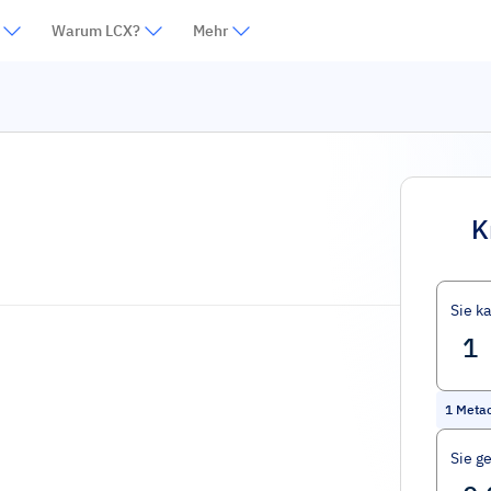
Warum LCX?
Mehr
K
Sie k
1
Meta
Sie g