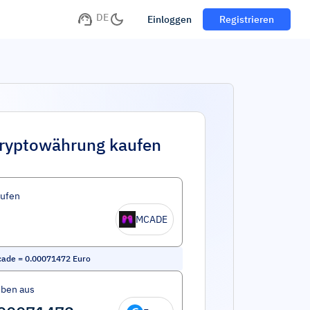
DE
Einloggen
Registrieren
ryptowährung kaufen
aufen
MCADE
cade
=
0.00071472
Euro
eben aus