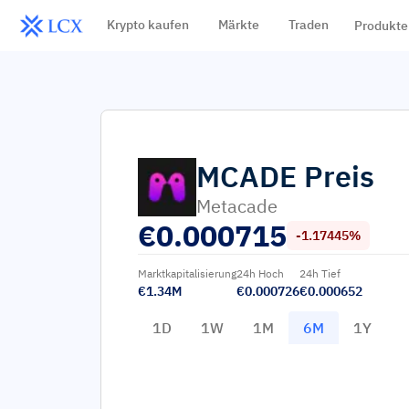
Krypto kaufen
Märkte
Traden
Produkte
MCADE
Preis
Metacade
€
0.000715
-1.17445%
Marktkapitalisierung
24h Hoch
24h Tief
€1.34M
€0.000726
€0.000652
1D
1W
1M
6M
1Y