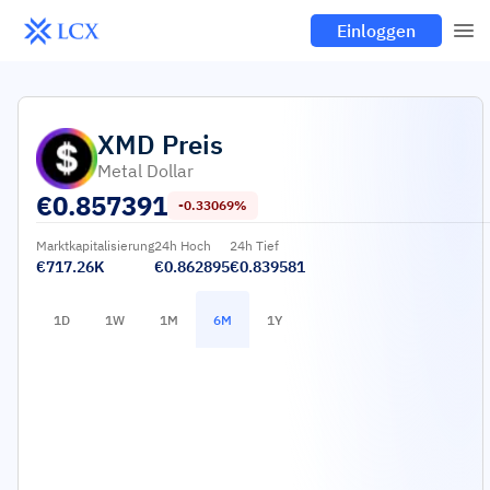
Einloggen
XMD
Preis
Metal Dollar
€
0.857391
-0.33069%
Marktkapitalisierung
24h Hoch
24h Tief
€717.26K
€0.862895
€0.839581
1D
1W
1M
6M
1Y