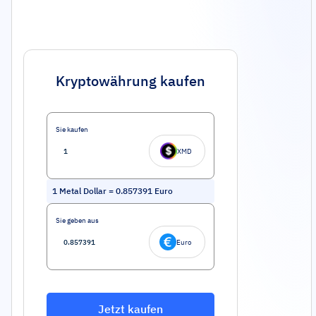
Kryptowährung kaufen
Sie kaufen
XMD
1
Metal Dollar
=
0.857391
Euro
Sie geben aus
Euro
Jetzt kaufen