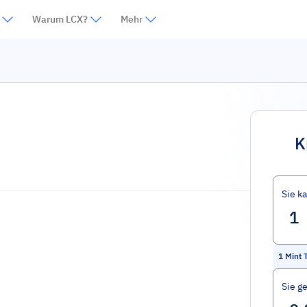
Warum LCX?
Mehr
K
Sie k
1
Mint 
Sie g