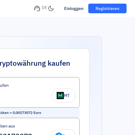
DE
Einloggen
Registrieren
ryptowährung kaufen
aufen
MT
Token
=
0.00173072
Euro
eben aus