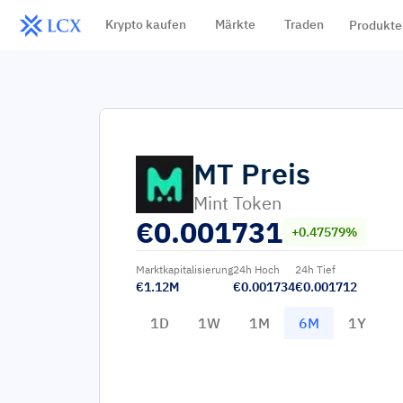
Krypto kaufen
Märkte
Traden
Produkte
MT
Preis
Mint Token
€
0.001731
+0.47579%
Marktkapitalisierung
24h Hoch
24h Tief
€1.12M
€0.001734
€0.001712
1D
1W
1M
6M
1Y