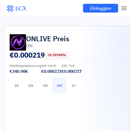
Einloggen
ONLIVE
Preis
ON
€
0.000219
-0.39394%
Marktkapitalisierung
24h Hoch
24h Tief
€340.98K
€0.000221
€0.000217
1D
1W
1M
6M
1Y