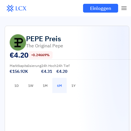
Einloggen
PEPE
Preis
The Original Pepe
€
4.20
-0.24669%
Marktkapitalisierung
24h Hoch
24h Tief
€156.92K
€4.31
€4.20
1D
1W
1M
6M
1Y