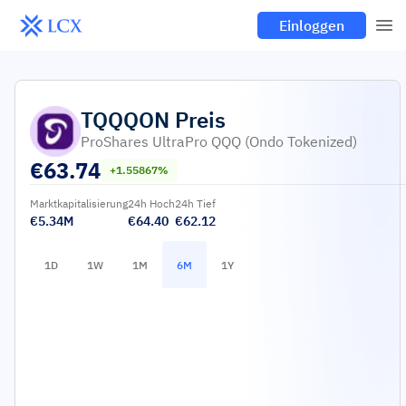
Einloggen
TQQQON
Preis
ProShares UltraPro QQQ (Ondo Tokenized)
€
63.74
+1.55867%
Marktkapitalisierung
24h Hoch
24h Tief
€5.34M
€64.40
€62.12
1D
1W
1M
6M
1Y