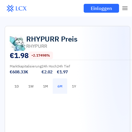
Einloggen
RHYPURR
Preis
RHYPURR
€
1.98
-2.17498%
Marktkapitalisierung
24h Hoch
24h Tief
€608.33K
€2.02
€1.97
1D
1W
1M
6M
1Y