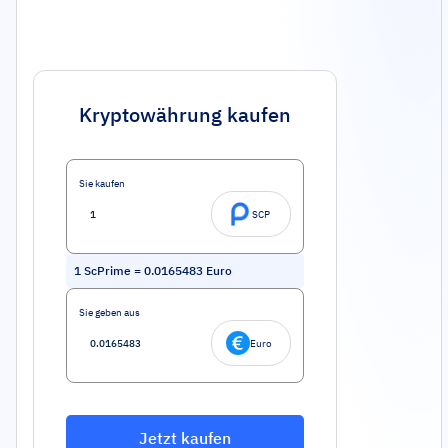
Kryptowährung kaufen
Sie kaufen
SCP
1
ScPrime
=
0.0165483
Euro
Sie geben aus
Euro
Jetzt kaufen