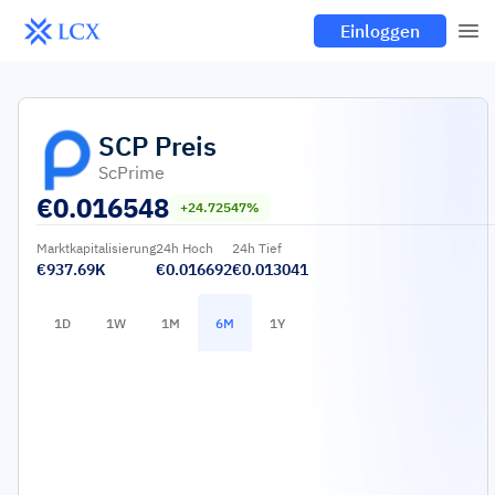
Einloggen
SCP
Preis
ScPrime
€
0.016548
+24.72547%
Marktkapitalisierung
24h Hoch
24h Tief
€937.69K
€0.016692
€0.013041
1D
1W
1M
6M
1Y