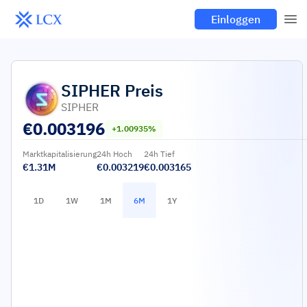
Einloggen
SIPHER
Preis
SIPHER
€
0.003196
+1.00935%
Marktkapitalisierung
24h Hoch
24h Tief
€1.31M
€0.003219
€0.003165
1D
1W
1M
6M
1Y