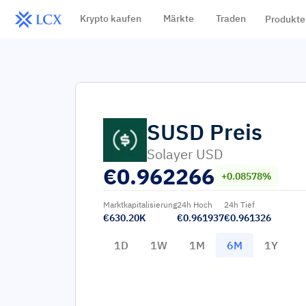
Krypto kaufen
Märkte
Traden
Produkte
SUSD
Preis
Solayer USD
€
0.962266
+0.08578%
Marktkapitalisierung
24h Hoch
24h Tief
€630.20K
€0.961937
€0.961326
1D
1W
1M
6M
1Y