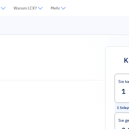
Warum LCX?
Mehr
K
Sie k
1
Solay
Sie g