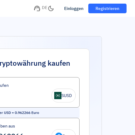
DE
Einloggen
Registrieren
ryptowährung kaufen
aufen
SUSD
er USD
=
0.962266
Euro
eben aus