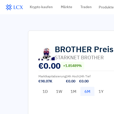
Krypto kaufen
Märkte
Traden
Produkte
BROTHER
Preis
STARKNET BROTHER
€
0.00
+1.85489%
Marktkapitalisierung
24h Hoch
24h Tief
€98.07K
€0.00
€0.00
1D
1W
1M
6M
1Y