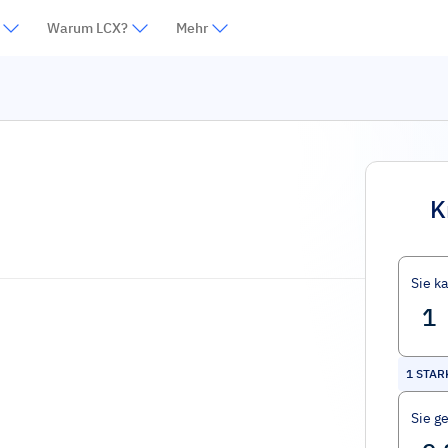
Warum LCX?
Mehr
K
Sie k
1
STAR
Sie g