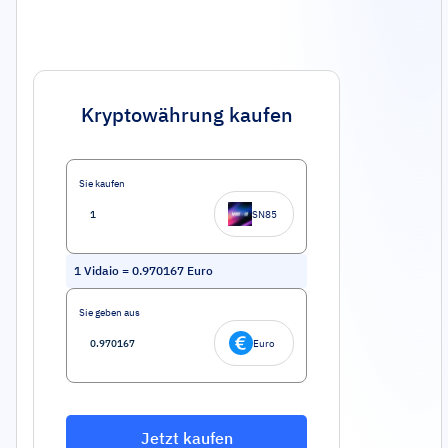
Kryptowährung kaufen
Sie kaufen
SN85
1
Vidaio
=
0.970167
Euro
Sie geben aus
Euro
Jetzt kaufen