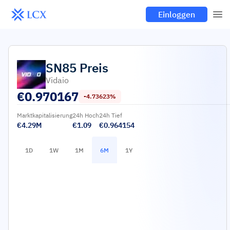
Einloggen
SN85
Preis
Vidaio
€
0.970167
-4.73623%
Marktkapitalisierung
24h Hoch
24h Tief
€4.29M
€1.09
€0.964154
1D
1W
1M
6M
1Y