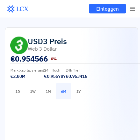
Einloggen
USD3
Preis
Web 3 Dollar
€
0.954566
0%
Marktkapitalisierung
24h Hoch
24h Tief
€2.80M
€0.955787
€0.953416
1D
1W
1M
6M
1Y