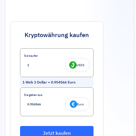
Kryptowährung kaufen
Sie kaufen
USD3
1
Web 3 Dollar
=
0.954566
Euro
Sie geben aus
Euro
Jetzt kaufen