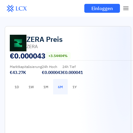
Einloggen
ZERA
Preis
ZERA
€
0.000043
+3.54404%
Marktkapitalisierung
24h Hoch
24h Tief
€43.27K
€0.000043
€0.000041
1D
1W
1M
6M
1Y