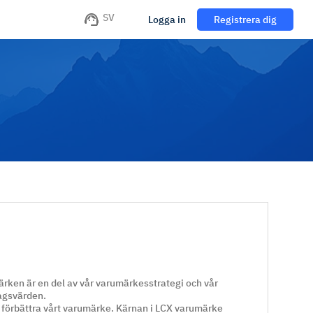
SV
Logga in
Registrera dig
ärken är en del av vår varumärkesstrategi och vår
tagsvärden.
h förbättra vårt varumärke. Kärnan i LCX varumärke