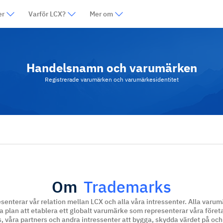
er
Varför LCX?
Mer om
Handelsnamn och varumärken
Registrerade varumärken och varumärkesidentitet
Om
Trademarks
nterar vår relation mellan LCX och alla våra intressenter. Alla varum
a plan att etablera ett globalt varumärke som representerar våra före
 våra partners och andra intressenter att bygga, skydda värdet på oc