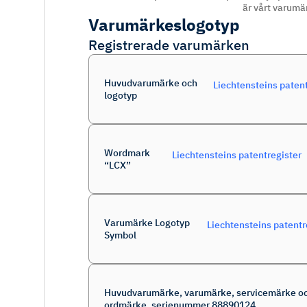
är vårt varumä
Varumärkeslogotyp
Registrerade varumärken
Huvudvarumärke och
Liechtensteins patent
logotyp
Wordmark
Liechtensteins patentregister
“LCX”
Varumärke Logotyp
Liechtensteins patentr
Symbol
Huvudvarumärke, varumärke, servicemärke o
ordmärke, serienummer 88890124