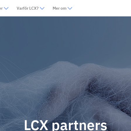
er
Varför LCX?
Mer om
LCX partners