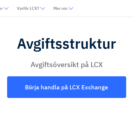
er
Varför LCX?
Mer om
Avgiftsstruktur
Avgiftsöversikt på LCX
Börja handla på LCX Exchange