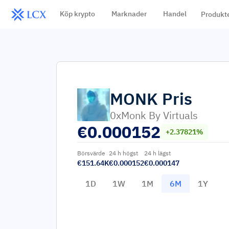
Köp krypto
Marknader
Handel
Produkt
MONK
Pris
0xMonk By Virtuals
€
0.000152
+2.37821%
Börsvärde
24 h högst
24 h lägst
€151.64K
€0.000152
€0.000147
1D
1W
1M
6M
1Y