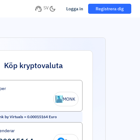
SV
Logga in
Registrera dig
Köp kryptovaluta
per
MONK
k by Virtuals
=
0.00015164
Euro
enderar