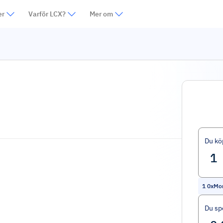
er
Varför LCX?
Mer om
Du kö
1
0xMon
Du sp