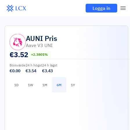
Logga in
AUNI
Pris
Aave V3 UNI
€
3.52
+2.3801%
Börsvärde
24 h högst
24 h lägst
€0.00
€3.54
€3.43
1D
1W
1M
6M
1Y