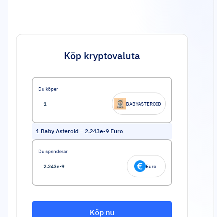
Köp kryptovaluta
Du köper
BABYASTEROID
1
Baby Asteroid
=
2.243e-9
Euro
Du spenderar
Euro
Köp nu