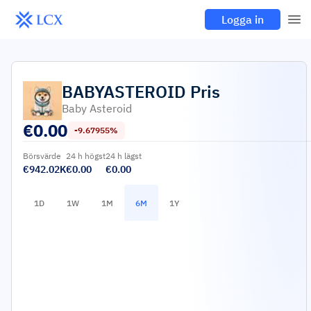
Logga in
BABYASTEROID
Pris
Baby Asteroid
€
0.00
-9.67955%
Börsvärde
24 h högst
24 h lägst
€942.02K
€0.00
€0.00
1D
1W
1M
6M
1Y