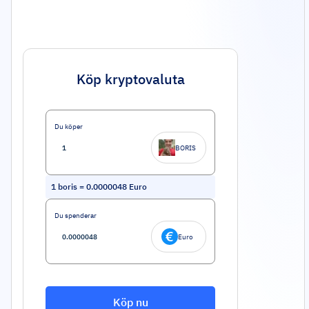
Köp kryptovaluta
Du köper
BORIS
1
boris
=
0.0000048
Euro
Du spenderar
Euro
Köp nu