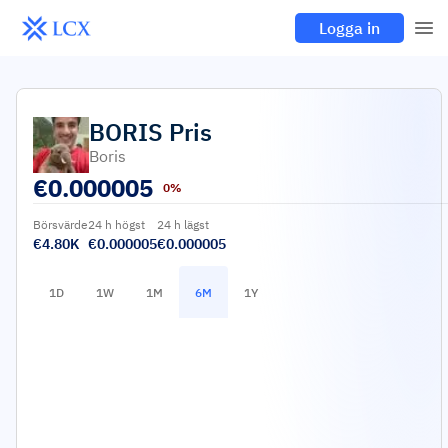
Logga in
BORIS
Pris
Boris
€
0.000005
0%
Börsvärde
24 h högst
24 h lägst
€4.80K
€0.000005
€0.000005
1D
1W
1M
6M
1Y