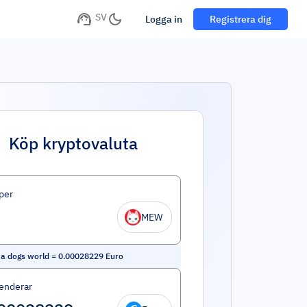
SV
Logga in
Registrera dig
Köp kryptovaluta
per
MEW
n a dogs world
=
0.00028229
Euro
enderar