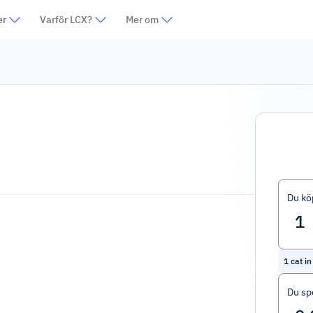
er
Varför LCX?
Mer om
Du kö
1
cat i
Du sp