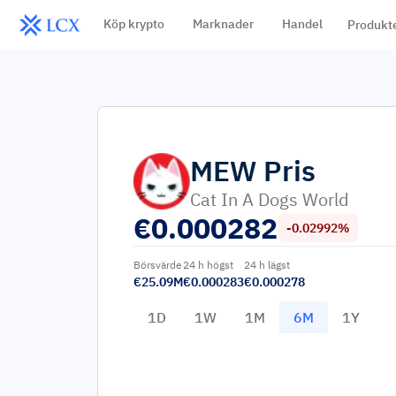
Köp krypto
Marknader
Handel
Produkt
MEW
Pris
Cat In A Dogs World
€
0.000282
-0.02992%
Börsvärde
24 h högst
24 h lägst
€25.09M
€0.000283
€0.000278
1D
1W
1M
6M
1Y