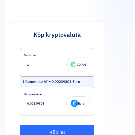
Köp kryptovaluta
Du köper
COMAI
1
Commune AI
=
0.00239801
Euro
Du spenderar
Euro
Köp nu