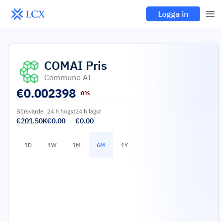
Logga in
COMAI
Pris
Commune AI
€
0.002398
0%
Börsvärde
24 h högst
24 h lägst
€201.50K
€0.00
€0.00
1D
1W
1M
6M
1Y