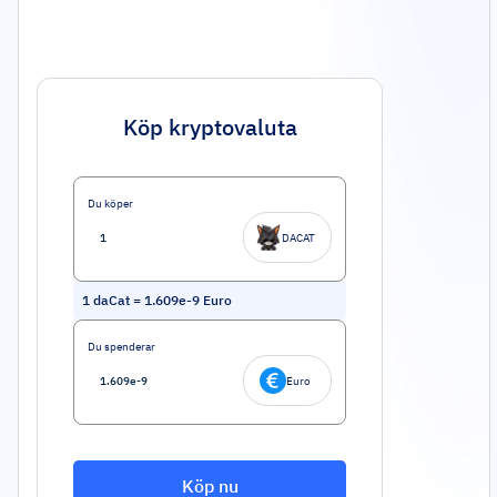
Köp kryptovaluta
Du köper
DACAT
1
daCat
=
1.609e-9
Euro
Du spenderar
Euro
Köp nu