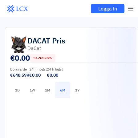
Logga in
DACAT
Pris
DaCat
€
0.00
-0.26528%
Börsvärde
24 h högst
24 h lägst
€648.59K
€0.00
€0.00
1D
1W
1M
6M
1Y