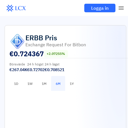
Logga in
ERBB
Pris
Exchange Request For Bitbon
€
0.724367
+2.07255%
Börsvärde
24 h högst
24 h lägst
€267.04K
€0.72702
€0.708521
1D
1W
1M
6M
1Y