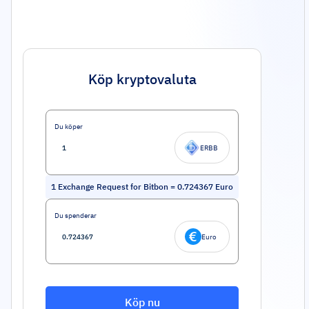
Köp kryptovaluta
Du köper
ERBB
1
Exchange Request for Bitbon
=
0.724367
Euro
Du spenderar
Euro
Köp nu