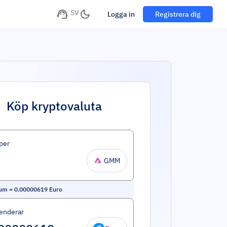
SV
Logga in
Registrera dig
Köp kryptovaluta
per
GMM
um
=
0.00000619
Euro
enderar