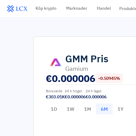
Köp krypto
Marknader
Handel
Produkt
GMM
Pris
Gamium
€
0.000006
-0.50945%
Börsvärde
24 h högst
24 h lägst
€303.01K
€0.000006
€0.000006
1D
1W
1M
6M
1Y