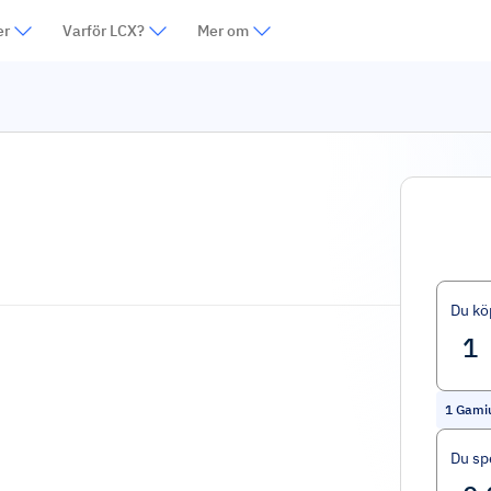
er
Varför LCX?
Mer om
Du kö
1
Gami
Du sp