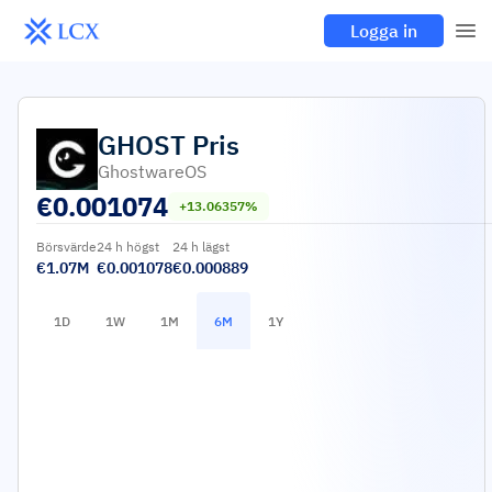
Logga in
GHOST
Pris
GhostwareOS
€
0.001074
+13.06357%
Börsvärde
24 h högst
24 h lägst
€1.07M
€0.001078
€0.000889
1D
1W
1M
6M
1Y