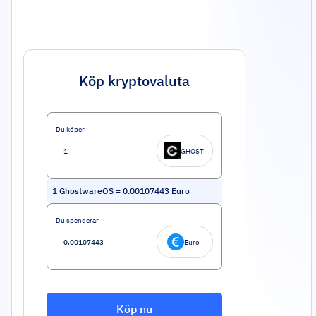
Köp kryptovaluta
Du köper
GHOST
1
GhostwareOS
=
0.00107443
Euro
Du spenderar
Euro
Köp nu