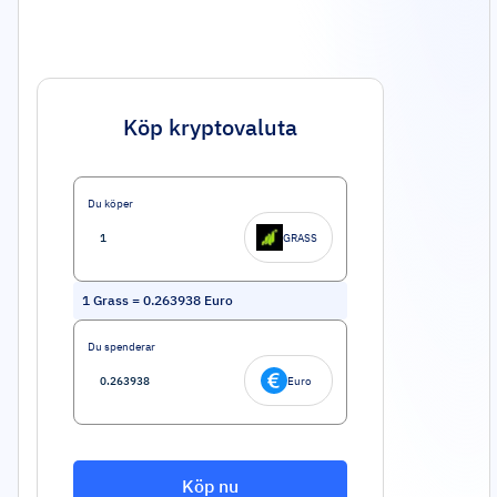
Köp kryptovaluta
Du köper
GRASS
1
Grass
=
0.263938
Euro
Du spenderar
Euro
Köp nu