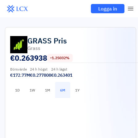
Logga in
GRASS
Pris
Grass
€
0.263938
-1.25032%
Börsvärde
24 h högst
24 h lägst
€172.77M
€0.277808
€0.263401
1D
1W
1M
6M
1Y