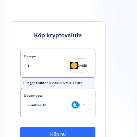
Köp kryptovaluta
Du köper
JAGER
1
Jager Hunter
=
2.56802e-10
Euro
Du spenderar
Euro
Köp nu