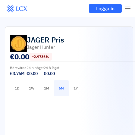
Logga in
JAGER
Pris
Jager Hunter
€
0.00
-2.9736%
Börsvärde
24 h högst
24 h lägst
€3.75M
€0.00
€0.00
1D
1W
1M
6M
1Y