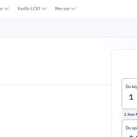
er
Varför LCX?
Mer om
Du kö
1
Joss
Du sp