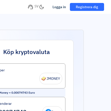
SV
Logga in
Registrera dig
Köp kryptovaluta
per
JMONEY
 Money
=
0.00074743
Euro
enderar