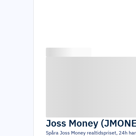
Joss Money
(
JMON
Spåra
Joss Money
realtidspriset, 24h ha