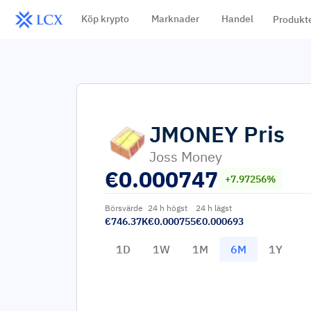
Köp krypto
Marknader
Handel
Produkt
JMONEY
Pris
Joss Money
€
0.000747
+7.97256%
Börsvärde
24 h högst
24 h lägst
€746.37K
€0.000755
€0.000693
1D
1W
1M
6M
1Y