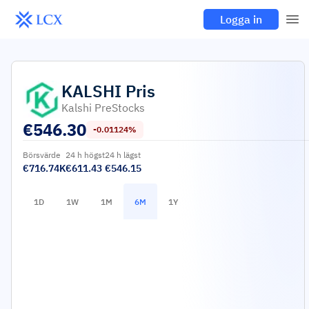
Logga in
KALSHI
Pris
Kalshi PreStocks
€
546.30
-0.01124%
Börsvärde
24 h högst
24 h lägst
€716.74K
€611.43
€546.15
1D
1W
1M
6M
1Y