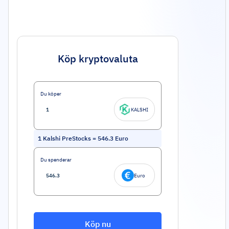
Köp kryptovaluta
Du köper
KALSHI
1
Kalshi PreStocks
=
546.3
Euro
Du spenderar
Euro
Köp nu