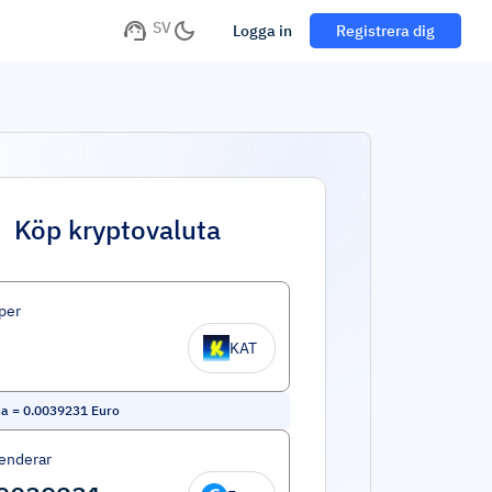
SV
Logga in
Registrera dig
Köp kryptovaluta
per
KAT
na
=
0.0039231
Euro
enderar