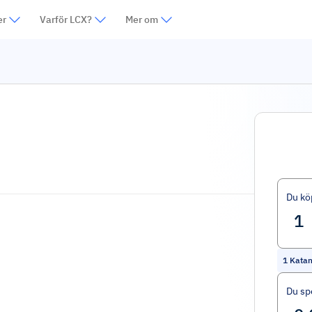
er
Varför LCX?
Mer om
Du kö
1
Kata
Du sp