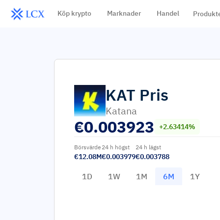
Köp krypto
Marknader
Handel
Produkt
KAT
Pris
Katana
€
0.003923
+2.63414%
Börsvärde
24 h högst
24 h lägst
€12.08M
€0.003979
€0.003788
1D
1W
1M
6M
1Y